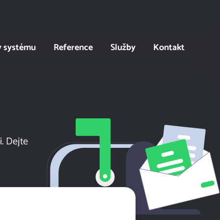
y systému
Reference
Služby
Kontakt
. Dejte
Úvod
Hlavní benefity
Ukázky systému
Reference