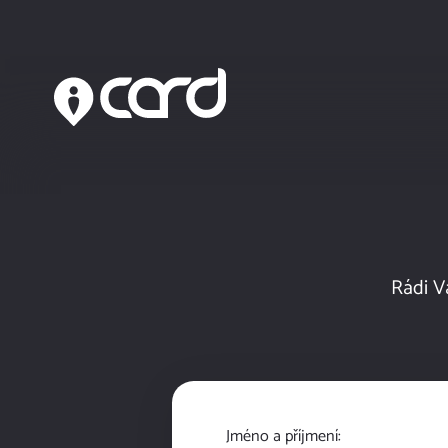
Rádi V
Jméno a příjmení: